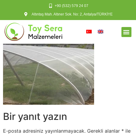
+90 (532) 579 24 07
Altıntaş Mah. Altıner Sok. No: 2, Antalya/TÜRKİYE
Bir yanıt yazın
E-posta adresiniz yayınlanmayacak.
Gerekli alanlar
*
ile