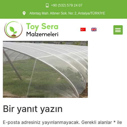
+90 (532) 579 24 07
Altıntaş Mah. Altıner Sok. No: 2, Antalya/TÜRKİYE
Bir yanıt yazın
E-posta adresiniz yayınlanmayacak.
Gerekli alanlar
*
ile