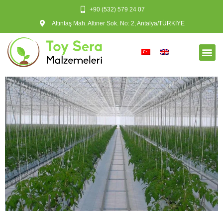
+90 (532) 579 24 07
Altıntaş Mah. Altıner Sok. No: 2, Antalya/TÜRKİYE