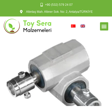
+90 (532) 579 24 07
Altıntaş Mah. Altıner Sok. No: 2, Antalya/TÜRKİYE