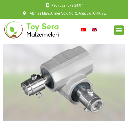
+90 (532) 579 24 07
Altıntaş Mah. Altıner Sok. No: 2, Antalya/TÜRKİYE