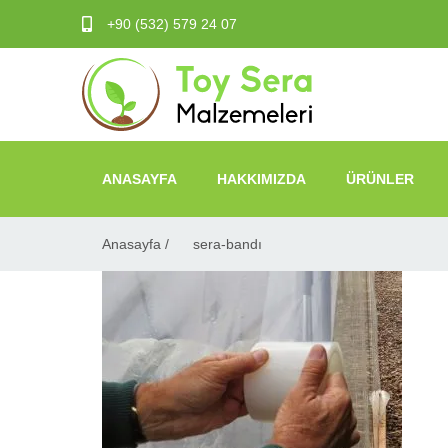
+90 (532) 579 24 07
ANASAYFA
HAKKIMIZDA
ÜRÜNLER
Anasayfa /
sera-bandı