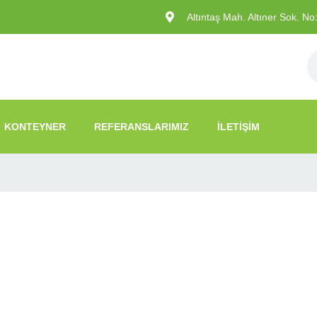
Altıntaş Mah. Altıner Sok. N
KONTEYNER
REFERANSLARIMIZ
İLETIŞIM