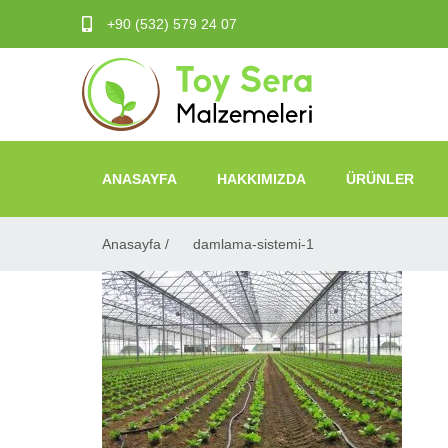
+90 (532) 579 24 07
ANASAYFA
HAKKIMIZDA
ÜRÜNLER
Anasayfa /
damlama-sistemi-1