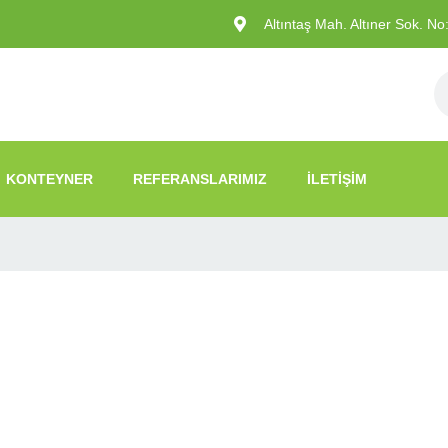
Altıntaş Mah. Altıner Sok. N
KONTEYNER
REFERANSLARIMIZ
İLETIŞIM