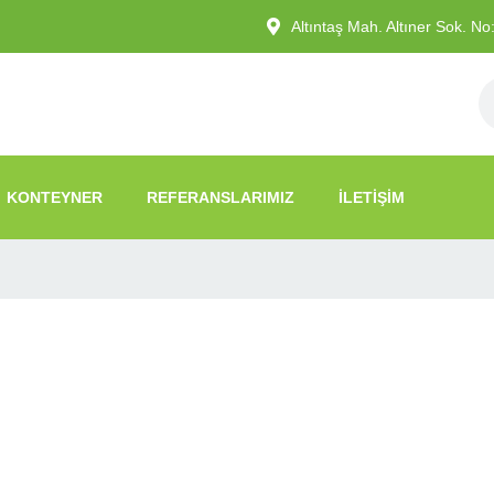
Altıntaş Mah. Altıner Sok. N
KONTEYNER
REFERANSLARIMIZ
İLETIŞIM