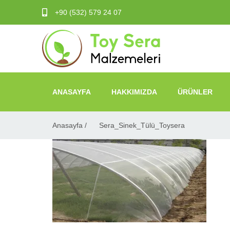
+90 (532) 579 24 07
ANASAYFA
HAKKIMIZDA
ÜRÜNLER
Anasayfa /
Sera_Sinek_Tülü_Toysera