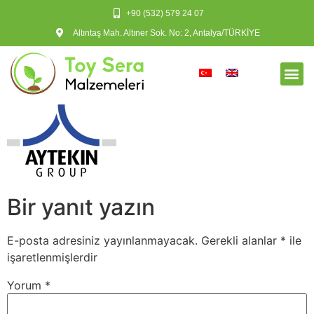
+90 (532) 579 24 07
Altıntaş Mah. Altıner Sok. No: 2, Antalya/TÜRKİYE
Bir yanıt yazın
E-posta adresiniz yayınlanmayacak.
Gerekli alanlar
*
ile
işaretlenmişlerdir
Yorum
*