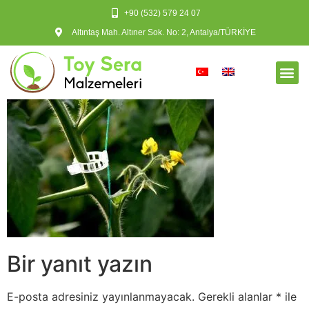
+90 (532) 579 24 07
Altıntaş Mah. Altıner Sok. No: 2, Antalya/TÜRKİYE
Bir yanıt yazın
E-posta adresiniz yayınlanmayacak.
Gerekli alanlar
*
ile