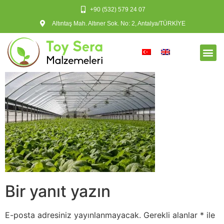
+90 (532) 579 24 07
Altıntaş Mah. Altıner Sok. No: 2, Antalya/TÜRKİYE
Bir yanıt yazın
E-posta adresiniz yayınlanmayacak.
Gerekli alanlar
*
ile