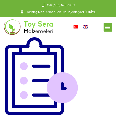
+90 (532) 579 24 07
Altıntaş Mah. Altıner Sok. No: 2, Antalya/TÜRKİYE