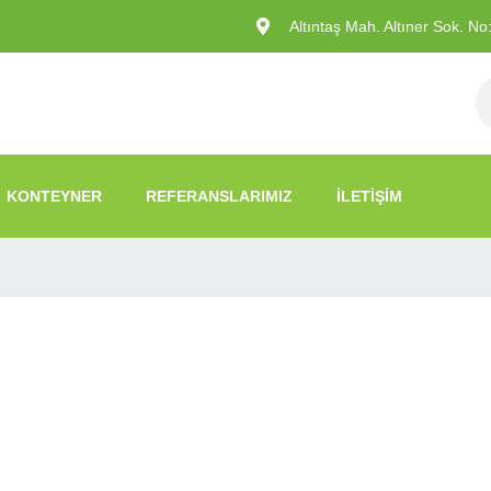
Altıntaş Mah. Altıner Sok. N
KONTEYNER
REFERANSLARIMIZ
İLETIŞIM