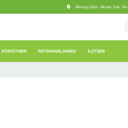
Altıntaş Mah. Altıner Sok. N
KONTEYNER
REFERANSLARIMIZ
İLETIŞIM