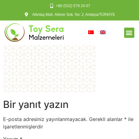
+90 (532) 579 24 07
Altıntaş Mah. Altıner Sok. No: 2, Antalya/TÜRKİYE
Bir yanıt yazın
E-posta adresiniz yayınlanmayacak.
Gerekli alanlar
*
ile
işaretlenmişlerdir