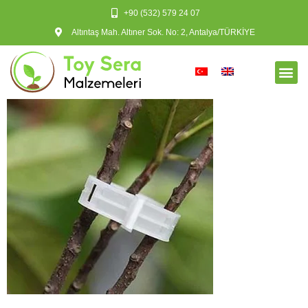
+90 (532) 579 24 07
Altıntaş Mah. Altıner Sok. No: 2, Antalya/TÜRKİYE